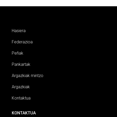
Hasiera
Federazioa
Peñak
Pankartak
Argazkiak mintzo
Argazkiak
Kontaktua
KONTAKTUA