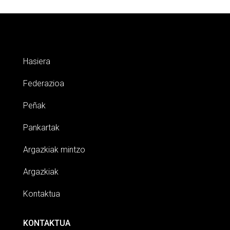
Hasiera
Federazioa
Peñak
Pankartak
Argazkiak mintzo
Argazkiak
Kontaktua
KONTAKTUA