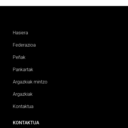
Hasiera
Federazioa
Peñak
Pankartak
Argazkiak mintzo
Argazkiak
Kontaktua
KONTAKTUA