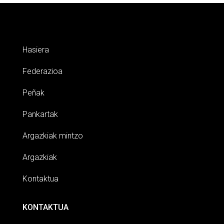
Hasiera
Federazioa
Peñak
Pankartak
Argazkiak mintzo
Argazkiak
Kontaktua
KONTAKTUA