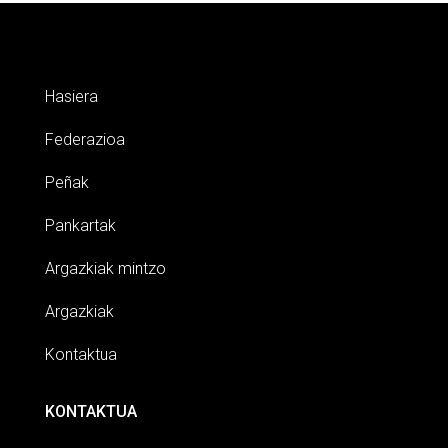
Hasiera
Federazioa
Peñak
Pankartak
Argazkiak mintzo
Argazkiak
Kontaktua
KONTAKTUA