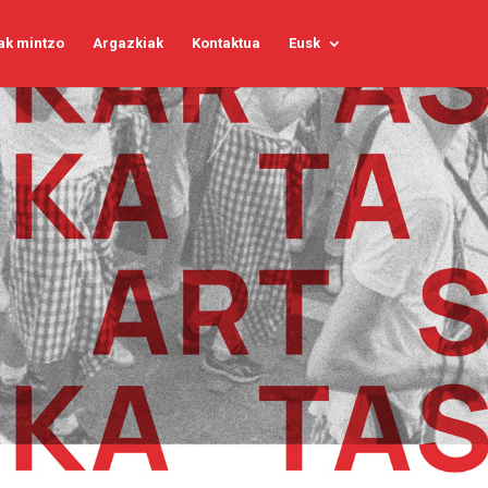
ak mintzo
Argazkiak
Kontaktua
Eusk