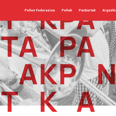
Peñen Federazioa
Peñak
Pankartak
Argazki