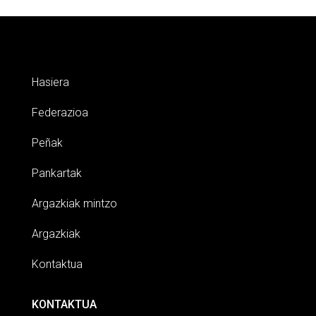
Hasiera
Federazioa
Peñak
Pankartak
Argazkiak mintzo
Argazkiak
Kontaktua
KONTAKTUA