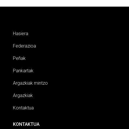
Hasiera
Federazioa
Peñak
Pankartak
Argazkiak mintzo
Argazkiak
Kontaktua
KONTAKTUA