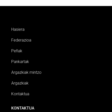
Hasiera
Federazioa
Peñak
Pankartak
Argazkiak mintzo
Argazkiak
Kontaktua
KONTAKTUA