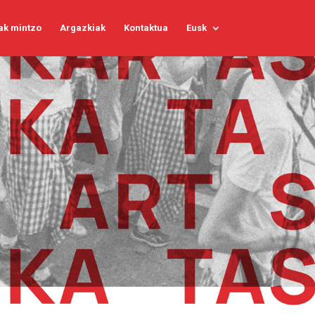
ak mintzo
Argazkiak
Kontaktua
Eusk