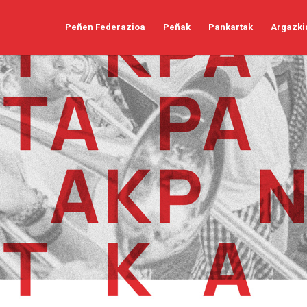
Peñen Federazioa
Peñak
Pankartak
Argazki