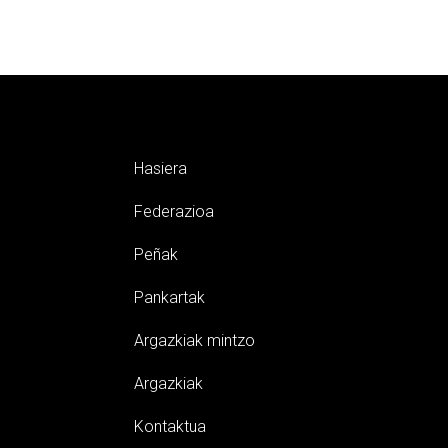
Hasiera
Federazioa
Peñak
Pankartak
Argazkiak mintzo
Argazkiak
Kontaktua