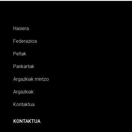
Hasiera
Federazioa
Peñak
Pankartak
Argazkiak mintzo
Argazkiak
Kontaktua
KONTAKTUA