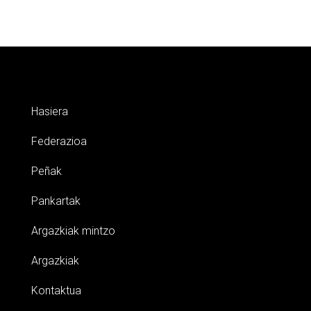
Hasiera
Federazioa
Peñak
Pankartak
Argazkiak mintzo
Argazkiak
Kontaktua