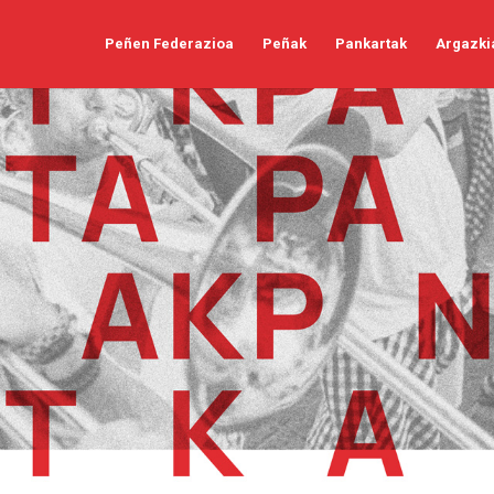
Peñen Federazioa
Peñak
Pankartak
Argazki