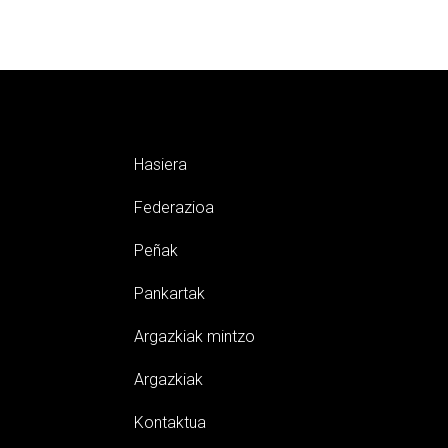
Hasiera
Federazioa
Peñak
Pankartak
Argazkiak mintzo
Argazkiak
Kontaktua