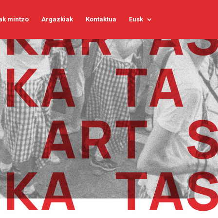
ak mintzo
Argazkiak
Kontaktua
Eusk