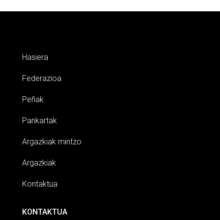
Hasiera
Federazioa
Peñak
Pankartak
Argazkiak mintzo
Argazkiak
Kontaktua
KONTAKTUA