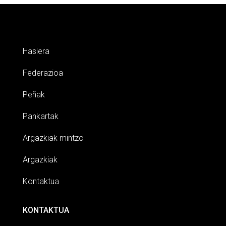
Hasiera
Federazioa
Peñak
Pankartak
Argazkiak mintzo
Argazkiak
Kontaktua
KONTAKTUA