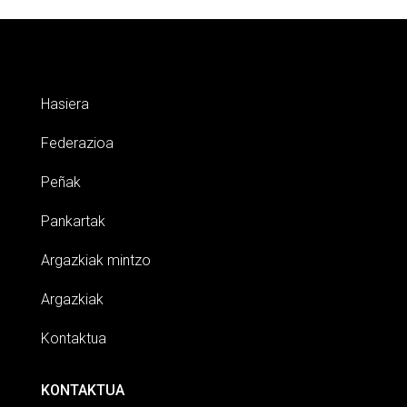
Hasiera
Federazioa
Peñak
Pankartak
Argazkiak mintzo
Argazkiak
Kontaktua
KONTAKTUA