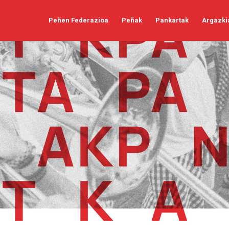
Peñen Federazioa
Peñak
Pankartak
Argazki