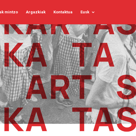
ak mintzo
Argazkiak
Kontaktua
Eusk