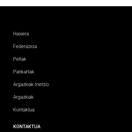
Hasiera
Federazioa
Peñak
Pankartak
Argazkiak mintzo
Argazkiak
Kontaktua
KONTAKTUA