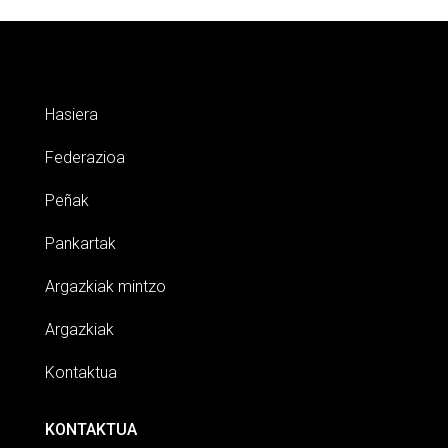
Hasiera
Federazioa
Peñak
Pankartak
Argazkiak mintzo
Argazkiak
Kontaktua
KONTAKTUA