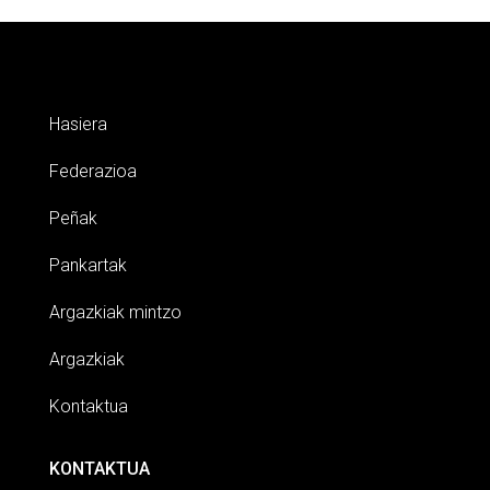
Hasiera
Federazioa
Peñak
Pankartak
Argazkiak mintzo
Argazkiak
Kontaktua
KONTAKTUA