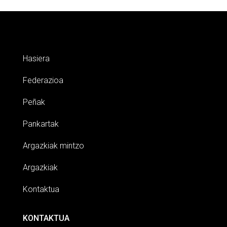
Hasiera
Federazioa
Peñak
Pankartak
Argazkiak mintzo
Argazkiak
Kontaktua
KONTAKTUA