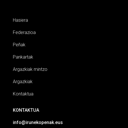
Hasiera
Federazioa
Peñak
Pankartak
Argazkiak mintzo
Argazkiak
Kontaktua
KONTAKTUA
info@irunekopenak.eus