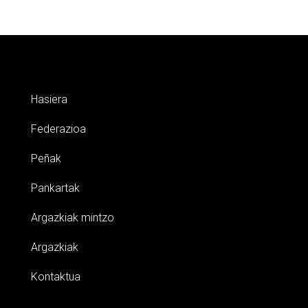
Hasiera
Federazioa
Peñak
Pankartak
Argazkiak mintzo
Argazkiak
Kontaktua