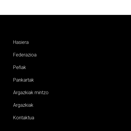
Hasiera
Federazioa
Peñak
Pankartak
Argazkiak mintzo
Argazkiak
Kontaktua