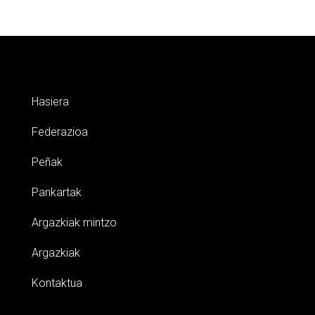
Hasiera
Federazioa
Peñak
Pankartak
Argazkiak mintzo
Argazkiak
Kontaktua