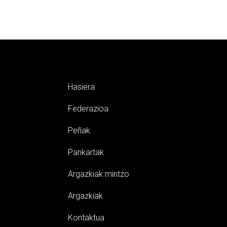
Hasiera
Federazioa
Peñak
Pankartak
Argazkiak mintzo
Argazkiak
Kontaktua