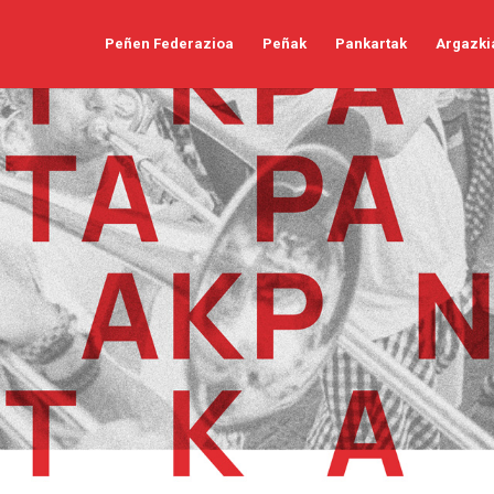
Peñen Federazioa
Peñak
Pankartak
Argazki