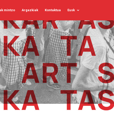
ak mintzo
Argazkiak
Kontaktua
Eusk