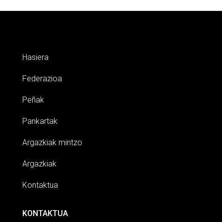
Hasiera
Federazioa
Peñak
Pankartak
Argazkiak mintzo
Argazkiak
Kontaktua
KONTAKTUA