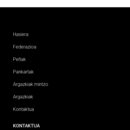
Hasiera
Federazioa
Peñak
Pankartak
Argazkiak mintzo
Argazkiak
Kontaktua
KONTAKTUA