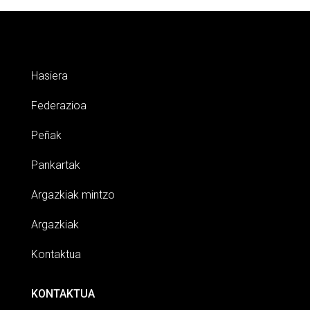
Hasiera
Federazioa
Peñak
Pankartak
Argazkiak mintzo
Argazkiak
Kontaktua
KONTAKTUA