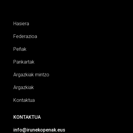
Hasiera
Federazioa
Peñak
Pankartak
Argazkiak mintzo
Argazkiak
Kontaktua
KONTAKTUA
info@irunekopenak.eus