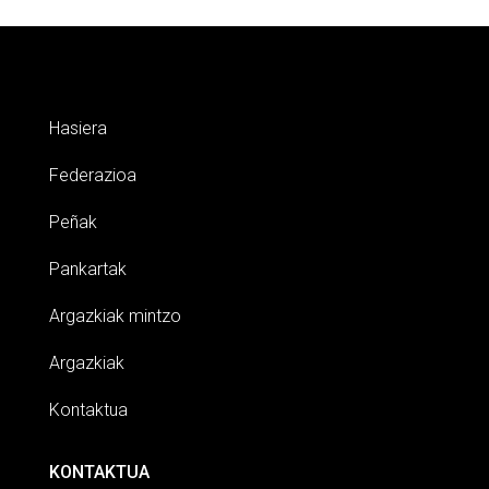
Hasiera
Federazioa
Peñak
Pankartak
Argazkiak mintzo
Argazkiak
Kontaktua
KONTAKTUA