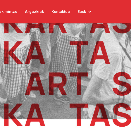
ak mintzo
Argazkiak
Kontaktua
Eusk