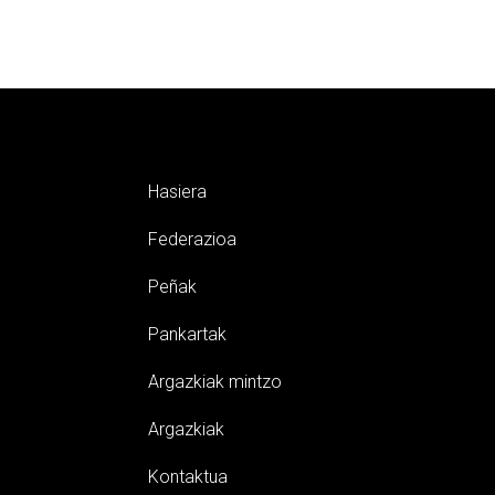
Hasiera
Federazioa
Peñak
Pankartak
Argazkiak mintzo
Argazkiak
Kontaktua