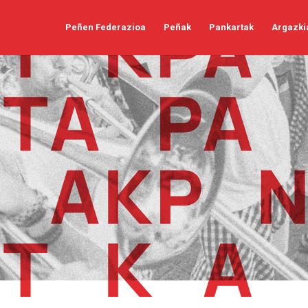
Peñen Federazioa
Peñak
Pankartak
Argazki