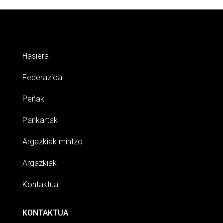
Hasiera
Federazioa
Peñak
Pankartak
Argazkiak mintzo
Argazkiak
Kontaktua
KONTAKTUA