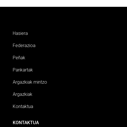
Hasiera
Federazioa
Peñak
Pankartak
Argazkiak mintzo
Argazkiak
Kontaktua
KONTAKTUA