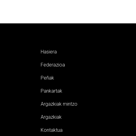
Hasiera
Federazioa
Peñak
Pankartak
Argazkiak mintzo
Argazkiak
Kontaktua