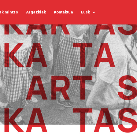
ak mintzo
Argazkiak
Kontaktua
Eusk