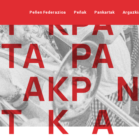
Peñen Federazioa
Peñak
Pankartak
Argazki