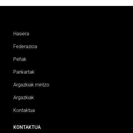
Hasiera
Federazioa
Peñak
Pankartak
Argazkiak mintzo
Argazkiak
Kontaktua
KONTAKTUA