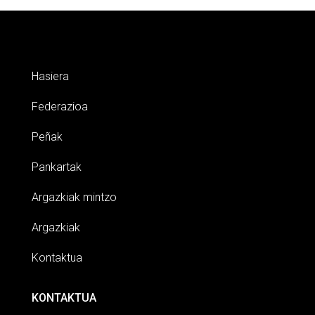
Hasiera
Federazioa
Peñak
Pankartak
Argazkiak mintzo
Argazkiak
Kontaktua
KONTAKTUA