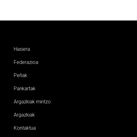
Hasiera
Federazioa
Peñak
Pankartak
Argazkiak mintzo
Argazkiak
Kontaktua