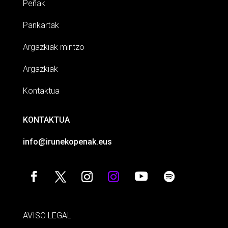
Peñak
Pankartak
Argazkiak mintzo
Argazkiak
Kontaktua
KONTAKTUA
info@irunekopenak.eus
AVISO LEGAL