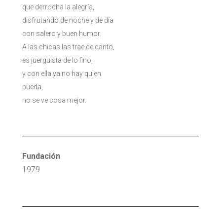
que derrocha la alegría,
disfrutando de noche y de día
con salero y buen humor.
A las chicas las trae de canto,
es juerguista de lo fino,
y con ella ya no hay quien
pueda,
no se ve cosa mejor.
Fundación
1979