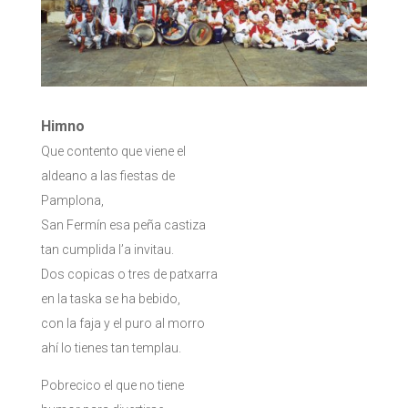
Himno
Que contento que viene el
aldeano a las fiestas de
Pamplona,
San Fermín esa peña castiza
tan cumplida l’a invitau.
Dos copicas o tres de patxarra
en la taska se ha bebido,
con la faja y el puro al morro
ahí lo tienes tan templau.
Pobrecico el que no tiene